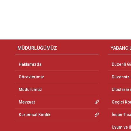
MÜDÜRLÜĞÜMÜZ
YABANCI
Hakkımızda
Düzenli G
Görevlerimiz
Düzensiz
Müdürümüz
Uluslarar
Mevzuat
Geçici K
Kurumsal Kimlik
İnsan Tic
Uyum ve İ