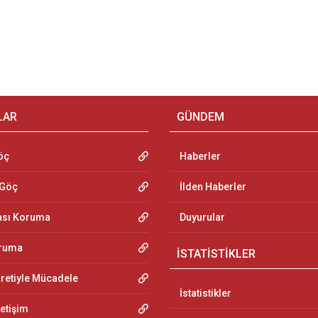
LAR
GÜNDEM
öç
Haberler
 Göç
İlden Haberler
ası Koruma
Duyurular
oruma
İSTATİSTİKLER
aretiyle Mücadele
İstatistikler
letişim