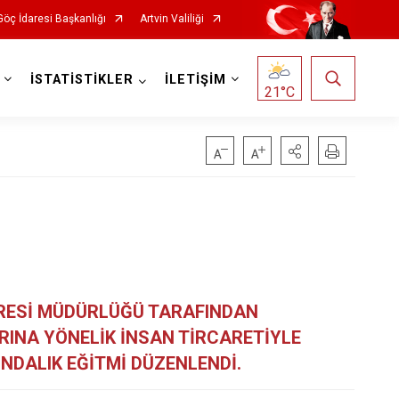
Göç İdaresi Başkanlığı
Artvin Valiliği
İSTATİSTİKLER
İLETİŞİM
21
°C
ARESİ MÜDÜRLÜĞÜ TARAFINDAN
RINA YÖNELİK İNSAN TİRCARETİYLE
NDALIK EĞİTMİ DÜZENLENDİ.