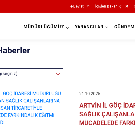
e-Devlet
İçişleri Bakanlığı
MÜDÜRLÜĞÜMÜZ
YABANCILAR
GÜNDEM
İl Göç İdaresi Müdürlükleri
Haberler
ğı seçiniz)
21.10.2025
ARTVİN İL GÖÇ İD
SAĞLIK ÇALIŞANLA
MÜCADELEDE FARKI